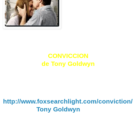
CONVICCION
de Tony Goldwyn
Título:
Conviction
Título original:
Conviction
Web oficial:
http://www.foxsearchlight.com/conviction/
Dirección:
Tony Goldwyn
Producción:
Mark Ricker
País:
Estados Unidos
Año:
2010