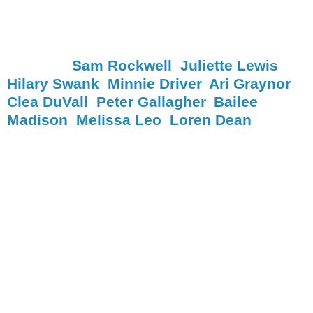
Fecha de estreno:
2011-02-01
Duración:
107 minutos
Género/s:
Drama, Thriller, Biográfico
Reparto:
Sam Rockwell
,
Juliette Lewis
,
Hilary Swank
,
Minnie Driver
,
Ari Graynor
,
Clea DuVall
,
Peter Gallagher
,
Bailee
Madison
,
Melissa Leo
,
Loren Dean
Guión:
Pamela Gray
Música:
Jake Aron, John M. Davis,
Kathleen Hasay, Liz Gallacher, Milosz
Jeziorski
Fotografía:
Adriano Goldman
Montaje:
Jay Cassidy
Betty Anne Waters (Hilary Swank) es una
madre soltera que ha dedicado los
últimos veinte años de su vida a estudiar